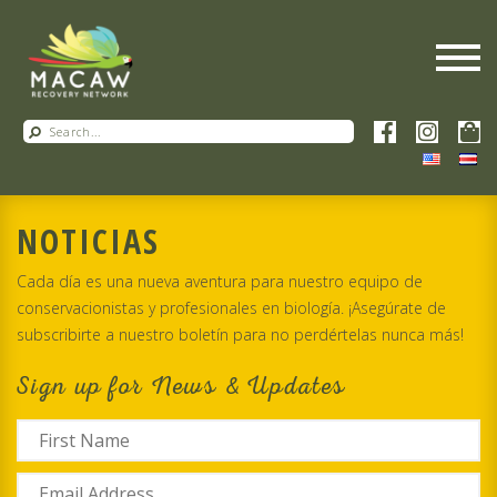
NOTICIAS
Cada día es una nueva aventura para nuestro equipo de
conservacionistas y profesionales en biología. ¡Asegúrate de
subscribirte a nuestro boletín para no perdértelas nunca más!
Sign up for News & Updates