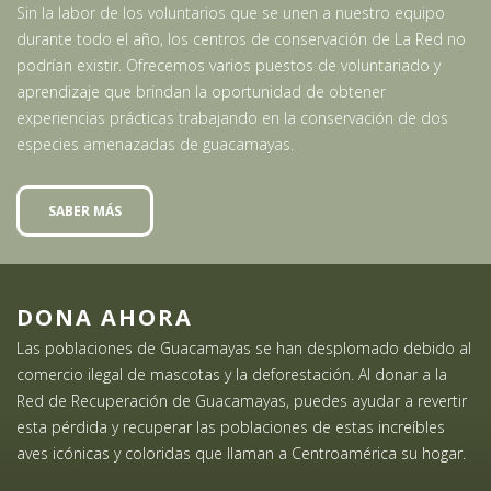
Sin la labor de los voluntarios que se unen a nuestro equipo
durante todo el año, los centros de conservación de La Red no
podrían existir. Ofrecemos varios puestos de voluntariado y
aprendizaje que brindan la oportunidad de obtener
experiencias prácticas trabajando en la conservación de dos
especies amenazadas de guacamayas.
SABER MÁS
DONA AHORA
Las poblaciones de Guacamayas se han desplomado debido al
comercio ilegal de mascotas y la deforestación. Al donar a la
Red de Recuperación de Guacamayas, puedes ayudar a revertir
esta pérdida y recuperar las poblaciones de estas increíbles
aves icónicas y coloridas que llaman a Centroamérica su hogar.